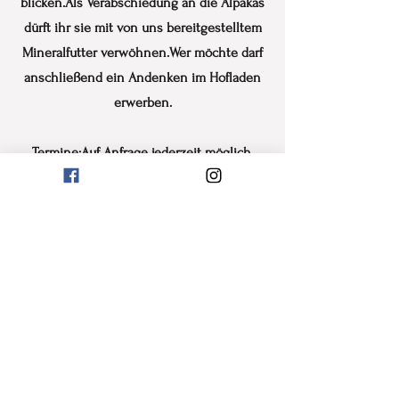
blicken.Als Verabschiedung an die Alpakas
dürft ihr sie mit von uns bereitgestelltem
Mineralfutter verwöhnen.Wer möchte darf
anschließend ein Andenken im Hofladen
erwerben.
Termine:Auf Anfrage jederzeit möglich.
Preise: Grundpreis 70€ für zwei Personen.
Weitere Personen:
ab 8 Jahren:25€
ab 3 Jahren:15€