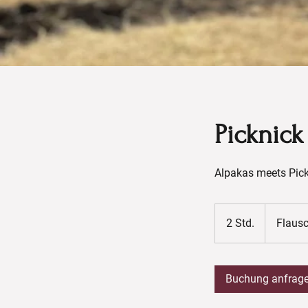
Picknick
Alpakas meets Pic
2 Std.
2
Flaus
S
t
d
Buchung anfrag
.