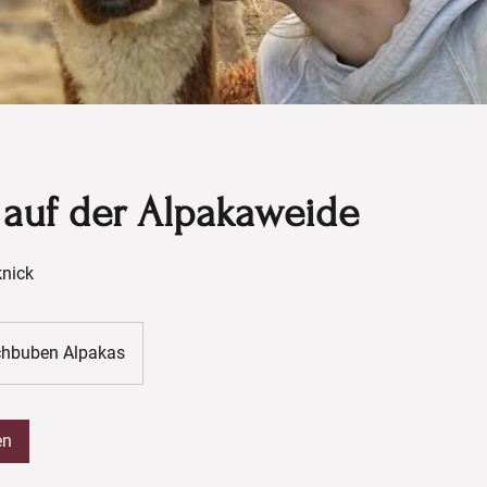
 auf der Alpakaweide
knick
chbuben Alpakas
en